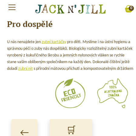
Skip
0
to
content
Pro dospělé
U nás nenajdete jen
zubní kartáčky
pro děti. Myslíme i na ústní hygienu a
správnou péči o zuby nás dospěláků. Biologicky rozložitelný zubní kartáček
vyrobený z kukuřičného škrobu a jemných nylonových vláken se rychle
stane vaším oblíbeným společníkem na každý den. Dokonalé čištění ještě
doladí
zubní nit
s přírodní mátovou příchutí a kompostovatelným držátkem
🛒
←