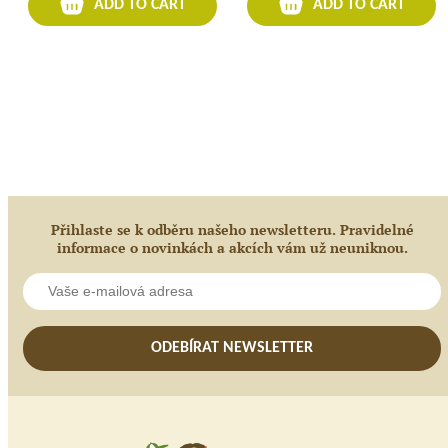
ADD TO CART
ADD TO CART
šedá
Přihlaste se k odběru našeho newsletteru. Pravidelné
informace o novinkách a akcích vám už neuniknou.
ODEBÍRAT NEWSLETTER