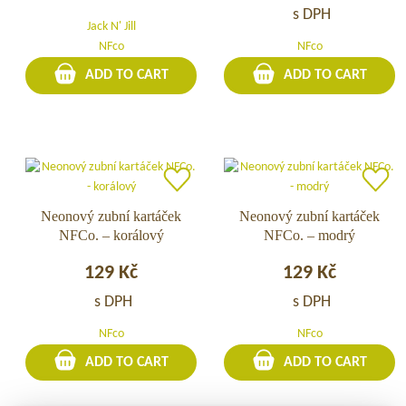
cena
cena
s DPH
45
Jack N' Jill
ks
byla:
je:
NFco
NFco
v
139 Kč.
111 Kč.
ADD TO CART
ADD TO CART
balení
Neonový zubní kartáček
Neonový
Neonový zubní kartáček
Neonový
NFCo. – korálový
NFCo. – modrý
zubní
zubní
kartáček
kartáček
129
Kč
129
Kč
NFCo.
NFCo.
–
–
s DPH
s DPH
korálový
modrý
NFco
NFco
ADD TO CART
ADD TO CART