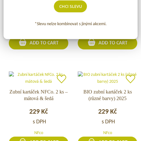
kartáček
NFCo.
CHCI SLEVU
129
Kč
229
Kč
NFCo.
2
–
ks
s DPH
s DPH
*Slevu nelze kombinovat s jinými akcemi.
žlutý
–
NFco
NFco
černá
&
ADD TO CART
ADD TO CART
šedá
Zubní kartáček NFCo. 2 ks –
Zubní
BIO zubní kartáček 2 ks
BIO
mátová & šedá
(různé barvy) 2025
kartáček
zubní
NFCo.
kartáček
229
Kč
229
Kč
2
2
ks
ks
s DPH
s DPH
–
(různé
NFco
NFco
mátová
barvy)
&
2025