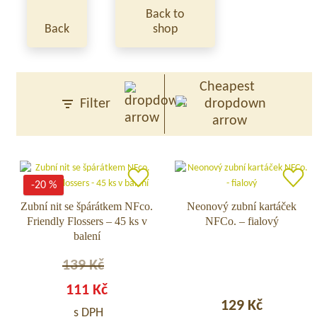
Back to
Back
shop
Cheapest
Filter
-20 %
Zubní nit se špárátkem NFco.
Zubní
Neonový zubní kartáček
Neonový
Friendly Flossers – 45 ks v
NFCo. – fialový
nit
zubní
balení
se
kartáček
špárátkem
NFCo.
139
Kč
NFco.
–
Friendly
fialový
111
Kč
Původní
Aktuální
Flossers
129
Kč
s DPH
–