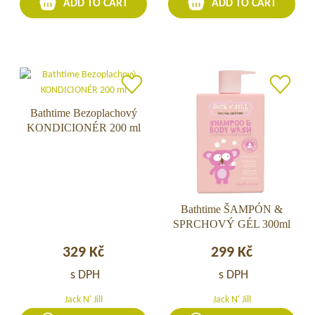
ADD TO CART
ADD TO CART
narození
Bathtime Bezoplachový
Bathtime
KONDICIONÉR 200 ml
Bezoplachový
KONDICIONÉR
200
ml
Bathtime ŠAMPÓN &
Bathtime
SPRCHOVÝ GÉL 300ml
ŠAMPÓN
&
329
Kč
299
Kč
SPRCHOVÝ
GÉL
s DPH
s DPH
300ml
Jack N' Jill
Jack N' Jill