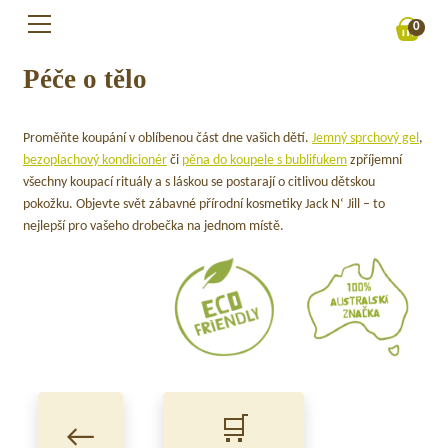
Skip
0
to
content
Péče o tělo
Proměňte koupání v oblíbenou část dne vašich dětí.
Jemný sprchový gel
,
bezoplachový kondicionér
či
pěna do koupele s bublifukem
zpříjemní
všechny koupací rituály a s láskou se postarají o citlivou dětskou
pokožku. Objevte svět zábavné přírodní kosmetiky Jack N‘ Jill – to
nejlepší pro vašeho drobečka na jednom místě.
🛒
←