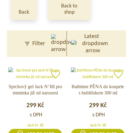
Back to
Back
shop
Latest
Filter
Sprchový gel Jack N’Jill pro
Sprchový
Bathtime PĚNA do koupele
Bathtime
miminka již od narození
s bublifukem 300 ml
gel
PĚNA
Jack
do
299
Kč
299
Kč
N’Jill
koupele
pro
s
s DPH
s DPH
miminka
bublifukem
Jack N' Jill
Jack N' Jill
již
300
od
ml