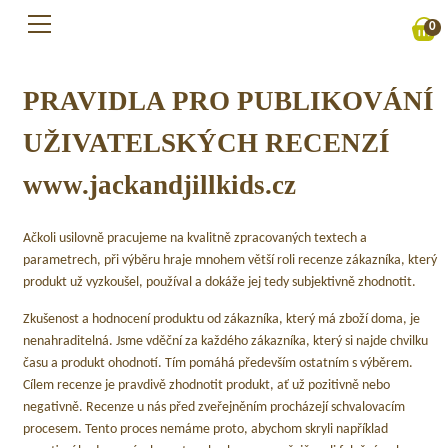
Přejít
0
na
obsah
PRAVIDLA PRO PUBLIKOVÁNÍ
UŽIVATELSKÝCH RECENZÍ
www.jackandjillkids.cz
Ačkoli usilovně pracujeme na kvalitně zpracovaných textech a
parametrech, při výběru hraje mnohem větší roli recenze zákazníka, který
produkt už vyzkoušel, používal a dokáže jej tedy subjektivně zhodnotit.
Zkušenost a hodnocení produktu od zákazníka, který má zboží doma, je
nenahraditelná. Jsme vděční za každého zákazníka, který si najde chvilku
času a produkt ohodnotí. Tím pomáhá především ostatním s výběrem.
Cílem recenze je pravdivě zhodnotit produkt, ať už pozitivně nebo
negativně. Recenze u nás před zveřejněním procházejí schvalovacím
procesem. Tento proces nemáme proto, abychom skryli například