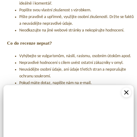
ideálně i komentář.
Popište svou vlastní zkušenost s výrobkem.
Pište pravdivě a upřímně, využijte osobní zkušenosti. Držte se faktů
a neuvádějte nepravdivé údaje.
Neodkazujte na jiné webové stránky a nekopírujte hodnocení.
Co do recenze nepsat?
Vyhýbejte se vulgarismům, násilí, rasismu, osobním útokům apod.
Nepravdivé hodnocení s cílem uvést ostatní zákazníky v omyl.
Neuvádějte osobní údaje, ani údaje třetích stran a neporušujte
ochranu soukromí.
Pokud máte dotaz, napište nám na e-mail.
Problémy, které přímo nesouvisejí s kvalitou výrobku, například
doručení zboží, poškozený obal apod. V těchto případech nás
prosím kontaktujte na e-mail:
beata@jackandjillkids.eu
, tel.:
0915 878 405, 0326 580 287
(po–pá 8:30–16:30). Společně to
vyřešíme.
Výše uvedený seznam není úplný. Zakázané jsou recenze, které porušují
právní řád Slovenské republiky. Při psaní hodnocení stačí psát slušně a s