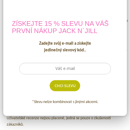
rozumem.
Uživatelské recenze by měly být především pravdivé a upřímné. Jde o
shrnutí zkušeností získaných používáním produktu. Při psaní hodnocení jsou
ZÍSKEJTE 15 % SLEVU NA VÁŠ
důležité jak klady produktu, tak i zápory. Nezapomeňte napsat, co vás
PRVNÍ NÁKUP
JACK N´JILL
překvapilo nebo naopak zklamalo. V takovém případě se vyhněte
vulgarismům. I negativní recenze lze napsat slušně.
Zadejte svůj e-mail a získejte
Hodnocení pište stručně, přehledně, klidně i v bodech. V dnešní uspěchané
jedinečný slevový kód..
době je čas každého cenný, proto není nutné psát rozsáhlý text. Stačí
zhodnotit podstatné vlastnosti produktu. Po napsání recenze
doporučujeme hodnocení si alespoň jednou přečíst, abyste zjistili, zda je
napsané srozumitelně a bez chyb či překlepů. Pouze srozumitelné
hodnocení bez vulgarismů projde schvalovacím procesem a bude
CHCI SLEVU
zveřejněno. Hodnocení zákazníka nikdy neupravujeme, pouze v případě
překlepů.
*Slevu nelze kombinovat s jinými akcemi.
Uživatelská hodnocení jsou objektivní a nezaujatá. Nejde o žádné
propagační kampaně ani hodnocení na základě výrobce či obchodníka.
Uživatelské recenze nejsou placené, jedná se pouze o zkušenosti
zákazníků.