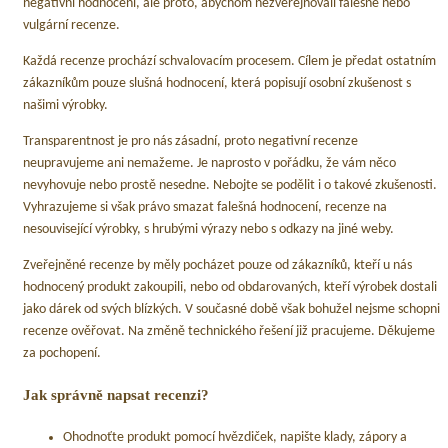
negativní hodnocení, ale proto, abychom nezveřejňovali falešné nebo
vulgární recenze.
Každá recenze prochází schvalovacím procesem. Cílem je předat ostatním
zákazníkům pouze slušná hodnocení, která popisují osobní zkušenost s
našimi výrobky.
Transparentnost je pro nás zásadní, proto negativní recenze
neupravujeme ani nemažeme. Je naprosto v pořádku, že vám něco
nevyhovuje nebo prostě nesedne. Nebojte se podělit i o takové zkušenosti.
Vyhrazujeme si však právo smazat falešná hodnocení, recenze na
nesouvisející výrobky, s hrubými výrazy nebo s odkazy na jiné weby.
Zveřejněné recenze by měly pocházet pouze od zákazníků, kteří u nás
hodnocený produkt zakoupili, nebo od obdarovaných, kteří výrobek dostali
jako dárek od svých blízkých. V současné době však bohužel nejsme schopni
recenze ověřovat. Na změně technického řešení již pracujeme. Děkujeme
za pochopení.
Jak správně napsat recenzi?
Ohodnoťte produkt pomocí hvězdiček, napište klady, zápory a