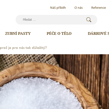
Náš příběh
O nás
Reference
Vyhledávání
ZUBNÍ PASTY
PÉČE O TĚLO
DÁRKOVÉ 
proč je pro nás tak důležitý?