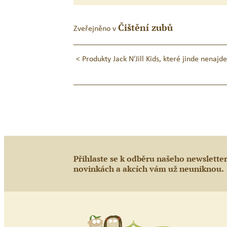
Čištění zubů
Zveřejněno v
Navigace
<
Produkty Jack N’Jill Kids, které jinde nenajde
pro
příspěvek
Přihlaste se k odběru našeho newslette
novinkách a akcích vám už neuniknou.