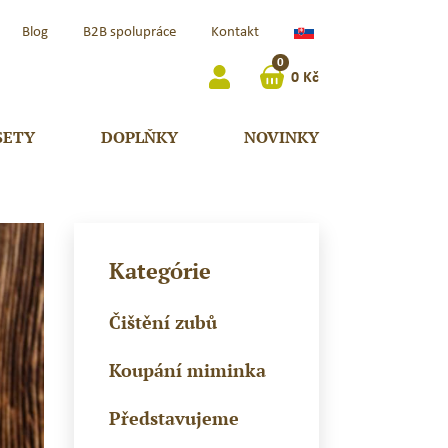
Slovenčina
Blog
B2B spolupráce
Kontakt
(Slovensko)
0
0
Kč
SETY
DOPLŇKY
NOVINKY
Kategórie
Čištění zubů
Koupání miminka
Představujeme