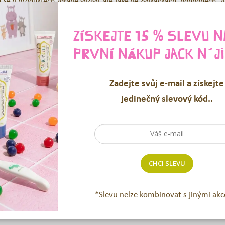
 se v produktech zdravé výživy, ale také ve žvýkačkách, bonbonech, z
zných druzích potravin.
ZÍSKEJTE 15 % SLEVU N
 měli vědět
PRVNÍ NÁKUP
JACK N´JI
sty potvrdily, že xylitol významně napomáhá při onemocnění ústní duti
Zadejte svůj e-mail a získejte
jedinečný slevový kód..
kyseliny v ústech
á o bezvadné zuby a zdravé dásně
rodním pomocníkem, proto je neodmyslitelnou součástí našich dětských
CHCI SLEVU
 KIDS
zubní pasty
chutné a bezpečné při spolknutí, a vhodné již od prvn
*Slevu nelze kombinovat s jinými akc
ři čištění zoubků spolu s dětmi.