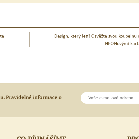
te!
Design, který letí! Osvěžte svou koupelnu 
NEONovými kart
ru. Pravidelné informace o
CO PŘINÁŠÍME
PR