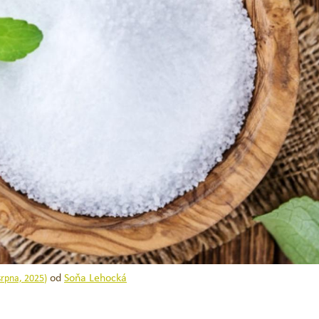
od
Soňa Lehocká
srpna, 2025
)