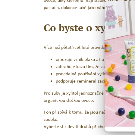
ovoce, díky kterému mají sladkou chuť. Využívá
pastách, dokonce také jako náhrada cukru v rů
Co byste o xylitolu
Více než pětatřicetileté pravidelné klinické te
omezuje vznik plaku až o 80%
zabraňuje kazu tím, že zabraňuje vzniku 
pravidelné používání xylitolu se postar
podporuje remineralizaci zubní skloviny
Pro zuby je xylitol jednoznačně nejlepším pří
organickou složkou ovoce.
I on přispívá k tomu, že jsou naše JACK N‘ JILL
zoubku.
Vyberte si z devíti druhů příchutí, a bavte se p