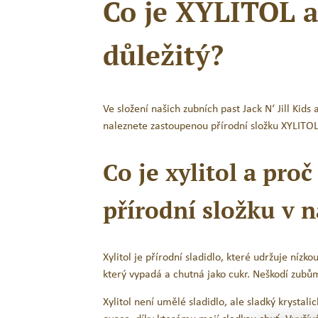
Co je XYLITOL a
Novinka
důležitý?
Ve složení našich zubních past Jack N‘ Jill Kid
naleznete zastoupenou přírodní složku XYLITOL
Co je xylitol a pro
Extra měkký kartáček na první
E
přírodní složku v 
zoubky Jack N’Jill – Dino &
Sloník ELLIE – nové balení
126
Kč
s DPH
Xylitol je přírodní sladidlo, které udržuje nízkou
který vypadá a chutná jako cukr. Neškodí zubům 
PŘIDAT DO KOŠÍKU
Xylitol není umělé sladidlo, ale sladký krystal