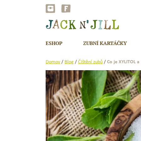
Přejít
na
obsah
ESHOP
ZUBNÍ KARTÁČKY
Domov
/
Blog
/
Čištění zubů
/
Co je XYLITOL a 