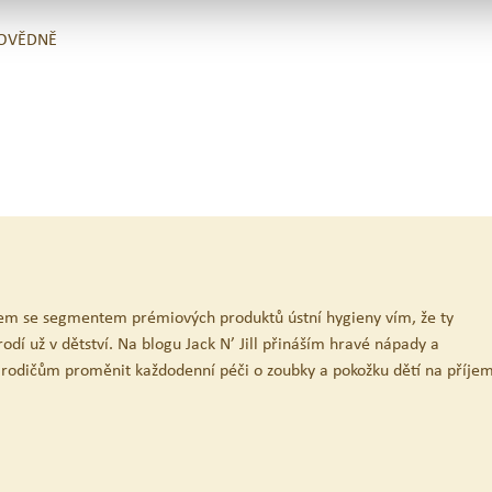
POVĚDNĚ
em se segmentem prémiových produktů ústní hygieny vím, že ty
odí už v dětství. Na blogu Jack N’ Jill přináším hravé nápady a
 rodičům proměnit každodenní péči o zoubky a pokožku dětí na příje