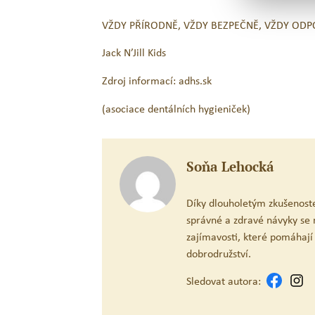
VŽDY PŘÍRODNĚ, VŽDY BEZPEČNĚ, VŽDY OD
Jack N’Jill Kids
Zdroj informací: adhs.sk
(asociace dentálních hygieniček)
Soňa Lehocká
Díky dlouholetým zkušenost
správné a zdravé návyky se r
zajímavosti, které pomáhají
dobrodružství.
Sledovat autora: