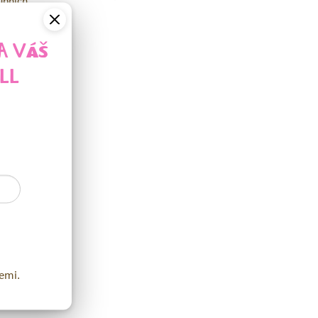
ubních
A VÁŠ
LL
ny:
 past s
ího
emi.