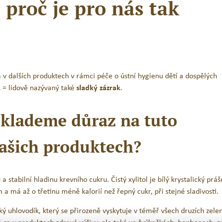
 proč je pro nás tak
Novinka
s a v dalších produktech v rámci péče o ústní hygienu dětí a dospělých
 = lidově nazývaný také
sladký
zázrak
.
č klademe důraz na tuto
xtra měkký kartáček na první
BIO dětský zubní kartáč
našich produktech?
zoubky Jack N’Jill – Opice &
motivů
Jednorožec – nové balení
126
Kč
126
Kč
s DPH
s DPH
 a stabilní hladinu krevního cukru. Čistý xylitol je bílý krystalický práš
a má až o třetinu méně kalorií než řepný cukr, při stejné sladivosti.
PŘIDAT DO KOŠÍKU
ČTĚTE VÍCE
ický uhlovodík, který se přirozeně vyskytuje v téměř všech druzích zele