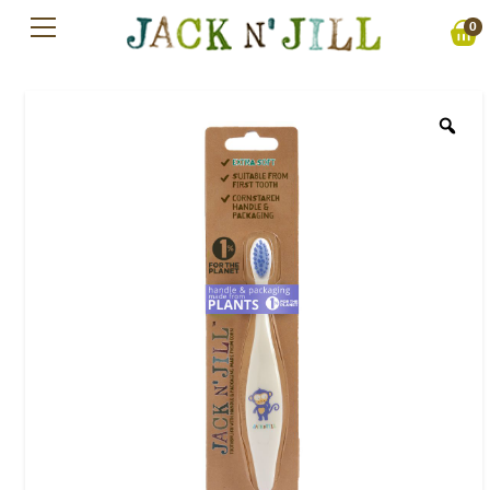
Přejít
0
na
obsah