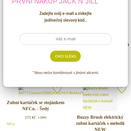
PRVNÍ NÁKUP
JACK N´JILL
čištění
do
zoubků
2
Zadejte svůj e-mail a získejte
–
let
jedinečný slevový kód..
Dárkový
–
set
s
JEDNOROŽEC
ochranným
štítem
Silikonový
Silikonový kartáček NA
Zubní
Zubní kartáček se stojánkem
PRST / 2 ks
NFCo. - Černý
kartáček
kartáček
CHCI SLEVU
NA
se
161
Kč
196
Kč
s DPH
s DPH
PRST
stojánkem
Jack N' Jill
NFco
/
NFCo.
*Slevu nelze kombinovat s jinými akcemi.
2
–
ks
Černý
Zubní
Zubní kartáček se stojánkem
NFCo. - Šedý
kartáček
se
Buzzy
Buzzy Brush elektrický
171
Kč
s DPH
stojánkem
zubní kartáček s melodií
Brush
NFco
NFCo.
NEW
elektrický