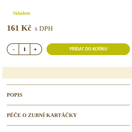
Skladem
161
Kč
s DPH
Oboustranný
-
+
PŘIDAT DO KOŠÍKU
zubní
kartáček
pro
děti
na
zuby
a
POPIS
dásně
množství
PÉČE O ZUBNÍ KARTÁČKY