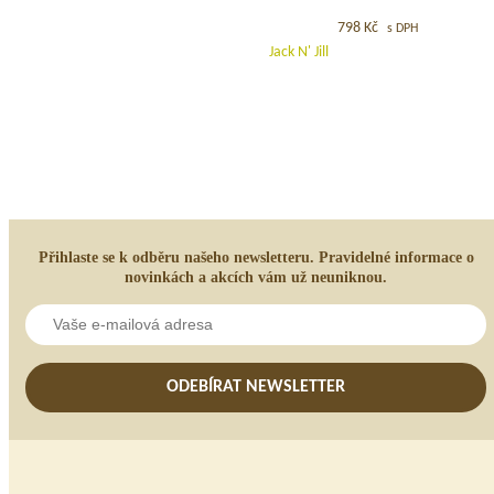
–
zubní
798
Kč
s DPH
Šedý
kartáček
Jack N' Jill
s
melodií
NEW
Přihlaste se k odběru našeho newsletteru. Pravidelné informace o
novinkách a akcích vám už neuniknou.
ODEBÍRAT NEWSLETTER