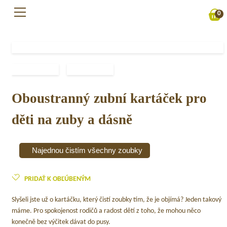
Přejít
0
na
obsah
Oboustranný zubní kartáček pro
děti na zuby a dásně
Najednou čistím všechny zoubky
PRIDAŤ K OBĽÚBENÝM
Slyšeli jste už o kartáčku, který čistí zoubky tím, že je objímá? Jeden takový
máme. Pro spokojenost rodičů a radost dětí z toho, že mohou něco
konečně bez výčitek dávat do pusy.