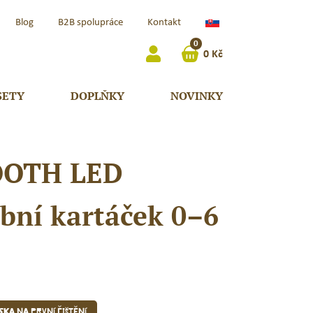
Slovenčina
Blog
B2B spolupráce
Kontakt
(Slovensko)
0
0
Kč
SETY
DOPLŇKY
NOVINKY
OOTH LED
bní kartáček 0–6
áska na první čištění