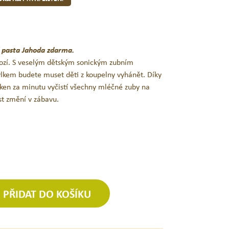
í pasta Jahoda zdarma.
ozí. S veselým dětským sonickým zubním
lkem budete muset děti z koupelny vyhánět. Díky
ken za minutu vyčistí všechny mléčné zuby na
st změní v zábavu.
PŘIDAT DO KOŠÍKU