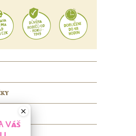
ČKY
A VÁŠ
LL