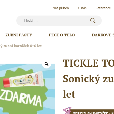
Náš příběh
O nás
Reference
Vyhledávání
ZUBNÍ PASTY
PÉČE O TĚLO
DÁRKOVÉ 
 zubní kartáček 0–6 let
TICKLE T
Sonický zu
let
Svítící zubní kartáček - l