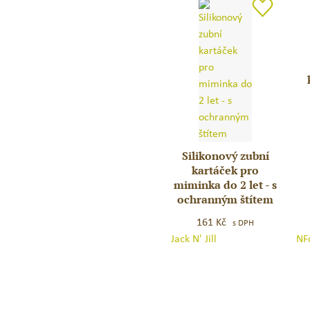
še
Ne
zub
ka
NF
–
kor
Silikonový zubní
Silikonový
kartáček pro
zubní
miminka do 2 let - s
kartáček
ochranným štítem
pro
161
Kč
miminka
s DPH
Jack N' Jill
NF
do
2
let
–
s