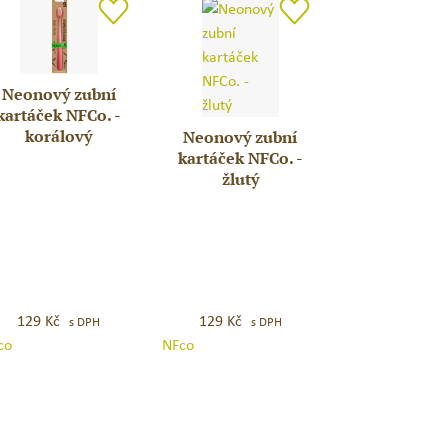
dá
Neonový zubní
onový
kartáček NFCo. -
ní
korálový
Neonový zubní
Neonový
rtáček
kartáček NFCo. -
zubní
Co.
žlutý
kartáček
NFCo.
álový
–
žlutý
129
Kč
129
Kč
s DPH
s DPH
co
NFco