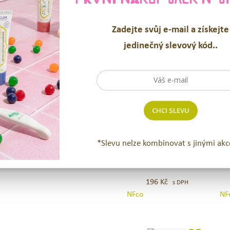
Zadejte svůj e-mail a získejte
SOUVISEJÍCÍ PRODUK
jedinečný slevový kód..
CHCI SLEVU
Zubní kartáček se
Zubní
Zu
*Slevu nelze kombinovat s jinými akc
stojánkem NFCo. -
NF
kartáček
ka
Bílý
se
NF
stojánkem
2
196
Kč
NFCo.
ks
s DPH
NFco
NF
–
–
Bílý
če
&