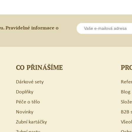
ochranným
štítem
ru. Pravidelné informace o
CO PŘINÁŠÍME
PR
Dárkové sety
Refe
Doplňky
Blog
Péče o tělo
Slož
Novinky
B2B 
Zubní kartáčky
Všeo
Zubní pasty
Ochr