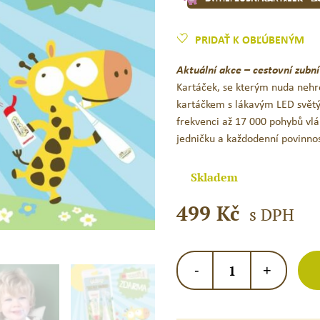
PRIDAŤ K OBĽÚBENÝM
Aktuální akce – cestovní zubn
Kartáček, se kterým nuda nehr
kartáčkem s lákavým LED světý
frekvenci až 17 000 pohybů vlá
jedničku a každodenní povinno
Skladem
499
Kč
s DPH
TICKLE
-
+
TOOTH
LED
Sonický