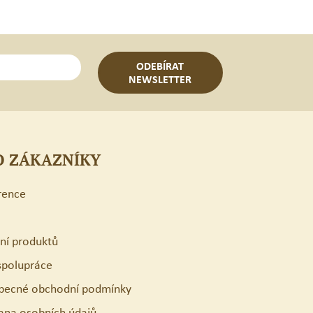
ODEBÍRAT
NEWSLETTER
O ZÁKAZNÍKY
rence
ení produktů
spolupráce
becné obchodní podmínky
ana osobních údajů