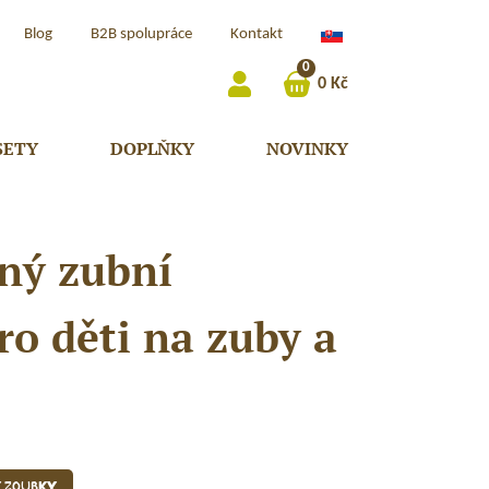
Slovenčina
Blog
B2B spolupráce
Kontakt
(Slovensko)
0
0
Kč
SETY
DOPLŇKY
NOVINKY
ný zubní
ro děti na zuby a
y zoubky