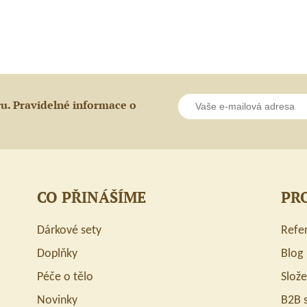
let
–
s
ochranným
štítem
ru. Pravidelné informace o
CO PŘINÁŠÍME
PR
Dárkové sety
Refe
Doplňky
Blog
Péče o tělo
Slož
Novinky
B2B 