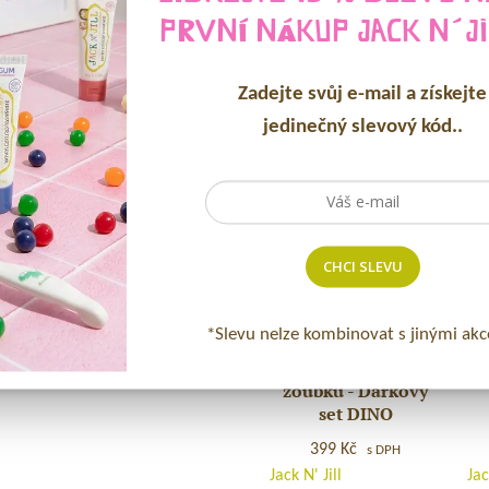
PRVNÍ NÁKUP
JACK N´JI
SOUVISEJÍCÍ PRODUK
Zadejte svůj e-mail a získejte
jedinečný slevový kód..
Bu
CHCI SLEVU
n
Br
N
ná
*Slevu nelze kombinovat s jinými akc
Motivační balíček
Motivační
hla
pro děti na čištění
balíček
2
zoubků - Dárkový
pro
ks
set DINO
děti
399
Kč
na
s DPH
Jack N' Jill
Jac
čištění