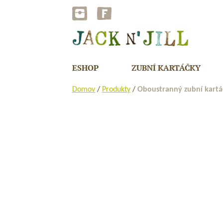
Přejít
na
obsah
ESHOP
ZUBNÍ KARTÁČKY
Domov
/
Produkty
/
Oboustranný zubní kartáč