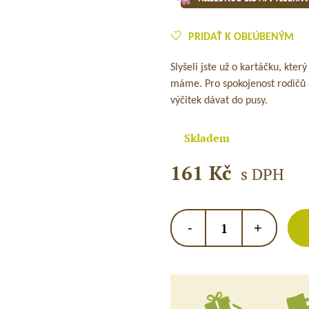
PRIDAŤ K OBĽÚBENÝM
Slyšeli jste už o kartáčku, kter
máme. Pro spokojenost rodičů 
výčitek dávat do pusy.
Skladem
161
Kč
s DPH
Oboustranný
-
+
zubní
kartáček
pro
děti
na