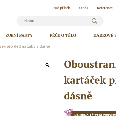
Náš příběh
O nás
Reference
Vyhledávání
ZUBNÍ PASTY
PÉČE O TĚLO
DÁRKOVÉ 
ek pro děti na zuby a dásně
Oboustran
kartáček p
dásně
Najednou čistím všechn