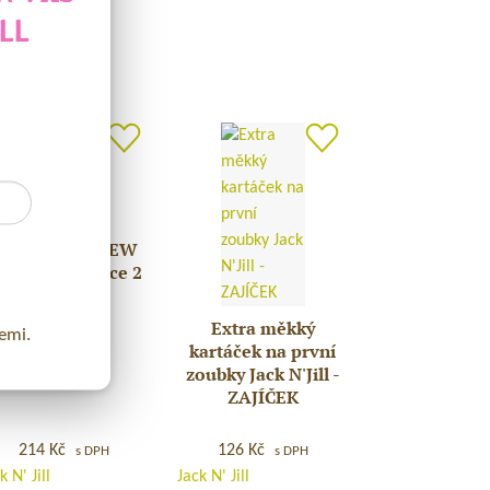
LL
TY
Buzzy Brush NEW
zzy
áhradní hlavice 2
ush
ks
EW
Extra měkký
hradní
Extra
emi.
kartáček na první
vice
měkký
zoubky
Jack N'Jill
-
kartáček
ZAJÍČEK
na
první
214
Kč
126
Kč
s DPH
s DPH
zoubky
k N' Jill
Jack N' Jill
Jack