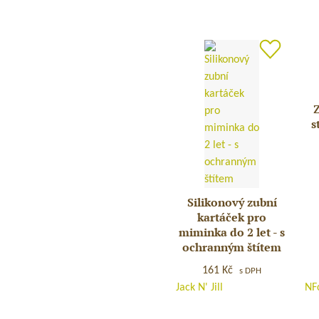
zoubků
–
Dárkový
set
DINO
Z
Zu
s
ka
se
st
NF
–
Silikonový zubní
Silikonový
Bíl
kartáček pro
zubní
miminka do 2 let - s
kartáček
ochranným štítem
pro
161
Kč
miminka
s DPH
Jack N' Jill
NF
do
2