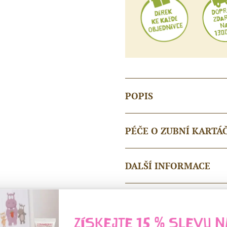
zuby
a
dásně
množství
POPIS
PÉČE O ZUBNÍ KARTÁ
DALŠÍ INFORMACE
HODNOCENÍ (0)
ZÍSKEJTE 15 % SLEVU N