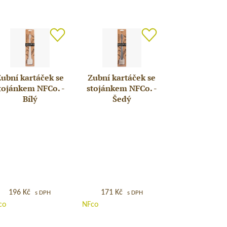
N’Jill
–
ZAJÍČEK
ubní kartáček se
Zubní kartáček se
bní
Zubní
tojánkem NFCo. -
stojánkem NFCo. -
rtáček
kartáček
Bílý
Šedý
se
ojánkem
stojánkem
Co.
NFCo.
–
ý
Šedý
196
Kč
171
Kč
s DPH
s DPH
co
NFco